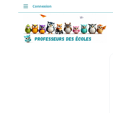
Passer
Connexion
au
DÉCOUVRIR
contenu
Accueil
Se connecter
Actualités
VIE PROFESSIONNELLE
Ressources
Agenda
CRPE
Lectures de livres
Mouvement
COMMUNAUTÉ
Groupes
Forum