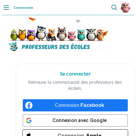
Passer
Connexion
au
DÉCOUVRIR
contenu
Accueil
Se connecter
Actualités
VIE PROFESSIONNELLE
Se connecter
Ressources
Retrouve la communauté des professeurs des
écoles.
Agenda
Connexion
Facebook
CRPE
Lectures de livres
Connexion avec
Google
Mouvement
Connexion
Apple