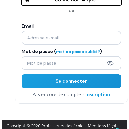
COMMUNAUTÉ
OU
Groupes
Email
Forum
Réseaux sociaux
Mot de passe (
)
mot de passe oublié?
Petites annonces
AUTRE
Boutique
Inscription
Humour
Contact
Copyright © 2026
Professeurs des écoles
.
Mentions légales