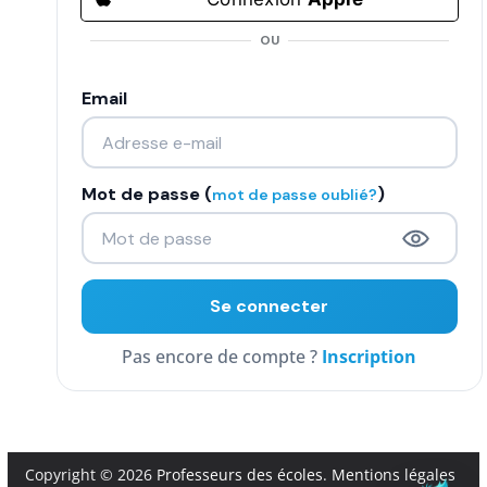
COMMUNAUTÉ
OU
Groupes
Email
Forum
Réseaux sociaux
Mot de passe (
)
mot de passe oublié?
Petites annonces
AUTRE
Boutique
Inscription
Humour
Contact
Copyright © 2026
Professeurs des écoles
.
Mentions légales