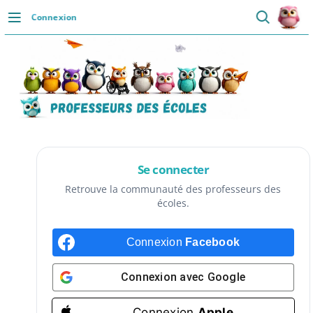
Passer
Connexion
au
DÉCOUVRIR
contenu
Accueil
Se connecter
Actualités
VIE PROFESSIONNELLE
Se connecter
Ressources
Retrouve la communauté des professeurs des
écoles.
Agenda
Connexion
Facebook
CRPE
Lectures de livres
Connexion avec
Google
Mouvement
Connexion
Apple