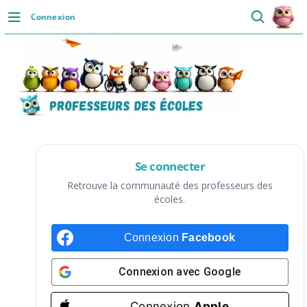
Passer
Connexion
au
DÉCOUVRIR
contenu
Accueil
Se connecter
Actualités
VIE PROFESSIONNELLE
Se connecter
Ressources
Retrouve la communauté des professeurs des
écoles.
Agenda
Connexion
Facebook
CRPE
Lectures de livres
Connexion avec
Google
Mouvement
Connexion
Apple