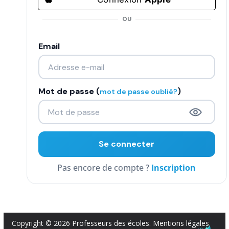
COMMUNAUTÉ
OU
Groupes
Email
Forum
Réseaux sociaux
Mot de passe (
)
mot de passe oublié?
Petites annonces
AUTRE
Boutique
Inscription
Humour
Contact
Copyright © 2026
Professeurs des écoles
.
Mentions légales