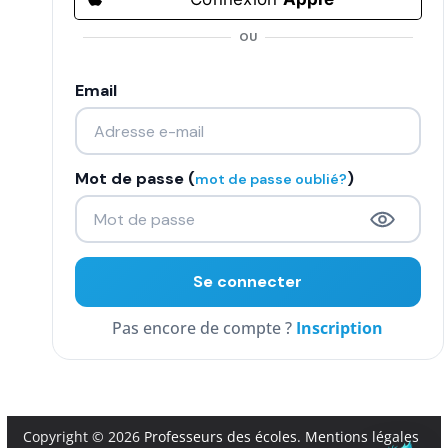
COMMUNAUTÉ
OU
Groupes
Email
Forum
Réseaux sociaux
Mot de passe (
)
mot de passe oublié?
Petites annonces
AUTRE
Boutique
Inscription
Humour
Contact
Copyright © 2026
Professeurs des écoles
.
Mentions légales