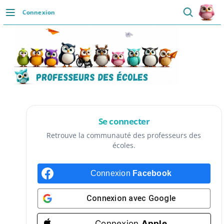
Passer
Connexion
au
DÉCOUVRIR
contenu
Accueil
Se connecter
Actualités
VIE PROFESSIONNELLE
Se connecter
Ressources
Retrouve la communauté des professeurs des
écoles.
Agenda
Connexion
Facebook
CRPE
Lectures de livres
Connexion avec
Google
Mouvement
Connexion
Apple