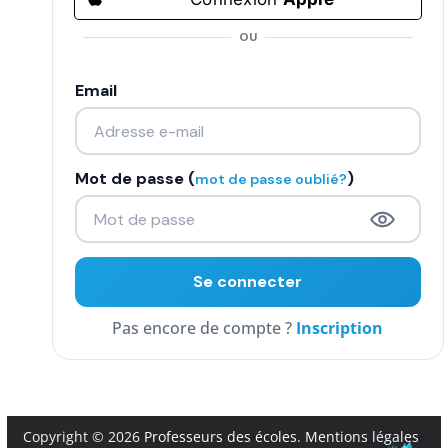
COMMUNAUTÉ
OU
Groupes
Email
Forum
Réseaux sociaux
Mot de passe (
)
mot de passe oublié?
Petites annonces
AUTRE
Boutique
Inscription
Humour
Contact
Copyright © 2026
Professeurs des écoles
.
Mentions légales