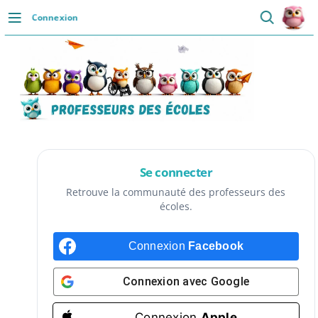
Passer
Connexion
au
DÉCOUVRIR
contenu
Accueil
Se connecter
Actualités
VIE PROFESSIONNELLE
Se connecter
Ressources
Retrouve la communauté des professeurs des
écoles.
Agenda
Connexion
Facebook
CRPE
Lectures de livres
Connexion avec
Google
Mouvement
Connexion
Apple