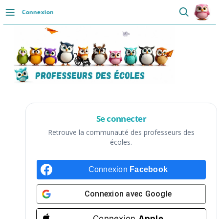
Passer
Connexion
au
DÉCOUVRIR
contenu
Accueil
Se connecter
Actualités
VIE PROFESSIONNELLE
Se connecter
Ressources
Retrouve la communauté des professeurs des
écoles.
Agenda
Connexion
Facebook
CRPE
Lectures de livres
Connexion avec
Google
Mouvement
Connexion
Apple