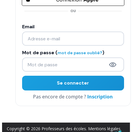
COMMUNAUTÉ
OU
Groupes
Email
Forum
Réseaux sociaux
Mot de passe (
)
mot de passe oublié?
Petites annonces
AUTRE
Boutique
Inscription
Humour
Contact
Copyright © 2026
Professeurs des écoles
.
Mentions légales