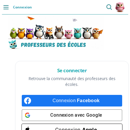
Passer
Connexion
au
DÉCOUVRIR
contenu
Accueil
Se connecter
Actualités
VIE PROFESSIONNELLE
Se connecter
Ressources
Retrouve la communauté des professeurs des
écoles.
Agenda
Connexion
Facebook
CRPE
Lectures de livres
Connexion avec
Google
Mouvement
Connexion
Apple