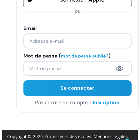
COMMUNAUTÉ
OU
Groupes
Email
Forum
Réseaux sociaux
Mot de passe (
)
mot de passe oublié?
Petites annonces
AUTRE
Boutique
Inscription
Humour
Contact
Copyright © 2026
Professeurs des écoles
.
Mentions légales