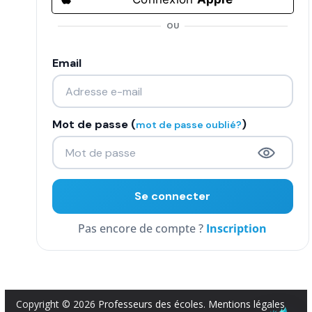
COMMUNAUTÉ
OU
Groupes
Email
Forum
Réseaux sociaux
Mot de passe (
)
mot de passe oublié?
Petites annonces
AUTRE
Boutique
Inscription
Humour
Contact
Copyright © 2026
Professeurs des écoles
.
Mentions légales