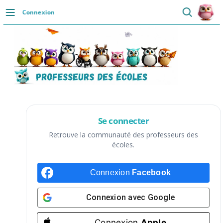
Passer
Connexion
au
DÉCOUVRIR
contenu
Accueil
Se connecter
Actualités
VIE PROFESSIONNELLE
Se connecter
Ressources
Retrouve la communauté des professeurs des
écoles.
Agenda
Connexion
Facebook
CRPE
Lectures de livres
Connexion avec
Google
Mouvement
Connexion
Apple