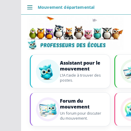
Passer
Mouvement départemental
au
DÉCOUVRIR
contenu
Accueil
Se connecter
Actualités
VIE PROFESSIONNELLE
Ressources
Assistant pour le
mouvement
Agenda
L’IA t’aide à trouver des
CRPE
postes.
Lectures de livres
Mouvement
Forum du
mouvement
COMMUNAUTÉ
Un forum pour discuter
Groupes
du mouvement.
Forum