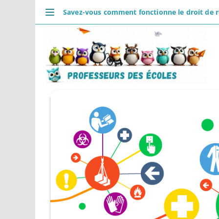
Passer
Savez-vous comment fonctionne le droit de re
au
DÉCOUVRIR
contenu
Accueil
Se connecter
Actualités
VIE PROFESSIONNELLE
Ressources
Agenda
CRPE
Lectures de livres
Mouvement
COMMUNAUTÉ
Groupes
Forum