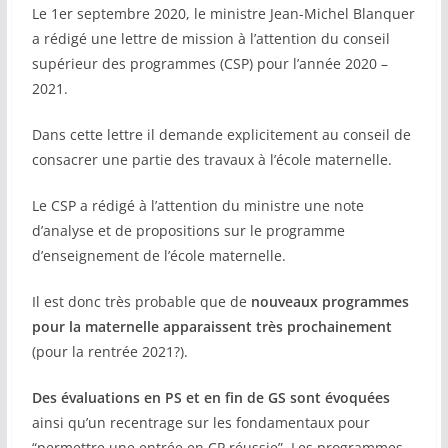
Le 1er septembre 2020, le ministre Jean-Michel Blanquer
COMMUNAUTÉ
a rédigé une lettre de mission à l’attention du conseil
supérieur des programmes (CSP) pour l’année 2020 –
Groupes
2021.
Forum
Dans cette lettre il demande explicitement au conseil de
Réseaux sociaux
consacrer une partie des travaux à l’école maternelle.
Petites annonces
Le CSP a rédigé à l’attention du ministre une note
d’analyse et de propositions sur le programme
AUTRE
d’enseignement de l’école maternelle.
Boutique
Il est donc très probable que de
nouveaux programmes
pour la maternelle apparaissent très prochainement
Humour
(pour la rentrée 2021?).
Contact
Des évaluations en PS et en fin de GS sont évoquées
ainsi qu’un recentrage sur les fondamentaux pour
“permettre une entrée en CP réussie”. Les programmes