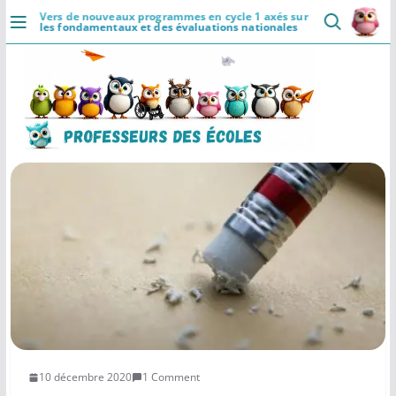
Passer
Vers de nouveaux programmes en cycle 1 axés sur
les fondamentaux et des évaluations nationales
au
en PS et GS
DÉCOUVRIR
contenu
Accueil
Se connecter
Actualités
VIE PROFESSIONNELLE
Ressources
Agenda
CRPE
Lectures de livres
10 décembre 2020
1 Comment
Mouvement