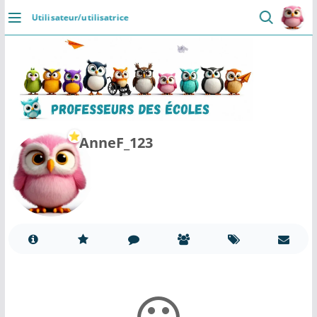
Passer
Utilisateur/utilisatrice
au
DÉCOUVRIR
contenu
Accueil
Se connecter
Actualités
AnneF_123
VIE PROFESSIONNELLE
Ressources
Agenda
CRPE
Lectures de livres
Mouvement