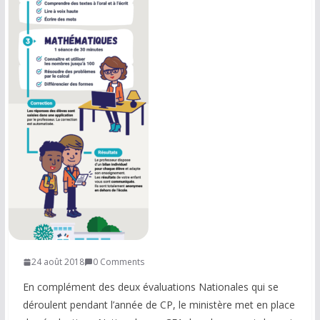
COMMUNAUTÉ
Groupes
Forum
Réseaux sociaux
Petites annonces
AUTRE
Boutique
Humour
24 août 2018
0 Comments
Contact
En complément des deux évaluations Nationales qui se
déroulent pendant l’année de CP, le ministère met en place