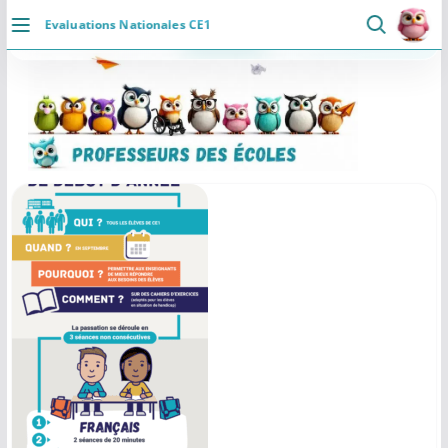
Passer
Evaluations Nationales CE1
au
DÉCOUVRIR
contenu
×
Professeurs des Ecoles
5.0
Accueil
Communaute
Ressources
Rapide
Se connecter
Installer
Actualités
VIE PROFESSIONNELLE
Ressources
Agenda
CRPE
Lectures de livres
Mouvement