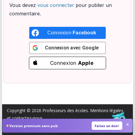
Vous devez
vous connecter
pour publier un
commentaire.
Connexion
Facebook
Connexion avec
Google
Connexion
Apple
×
Demande moi quelque chose...
Copyright © 2026
Professeurs des écoles
.
Mentions légales
et
contactez-nous
.
×
✦
Version premium sans pub
Faites un don