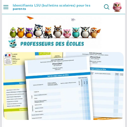
Passer
Identifiants LSU (bulletins scolaires) pour les
parents
au
DÉCOUVRIR
contenu
Accueil
Se connecter
Actualités
VIE PROFESSIONNELLE
Ressources
Agenda
CRPE
Lectures de livres
Mouvement