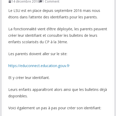
14 décembre 2018
1 Comment
COMMUNAUTÉ
Le LSU est en place depuis septembre 2016 mais nous
étions dans l’attente des identifiants pour les parents.
Groupes
La fonctionnalité vient d’être déployée, les parents peuvent
Forum
créer leur identifiant et consulter les bulletins de leurs
Réseaux sociaux
enfants scolarisés du CP à la 3ème.
Petites annonces
Les parents doivent aller sur le site:
AUTRE
https://educonnect.education.gouv.fr
Boutique
Et y créer leur identifiant.
Humour
Leurs enfants apparaîtront alors ainsi que les bulletins déjà
disponibles.
Contact
Voici également un pas à pas pour créer son identifiant: