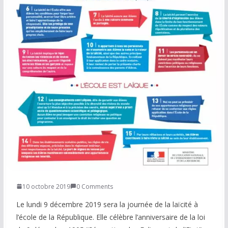
COMMUNAUTÉ
Groupes
Forum
Réseaux sociaux
Petites annonces
AUTRE
Boutique
Humour
10 octobre 2019
0 Comments
Contact
Le lundi 9 décembre 2019 sera la journée de la laïcité à
l’école de la République. Elle célèbre l’anniversaire de la loi