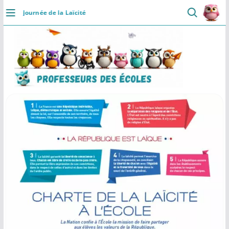
Passer
Journée de la Laïcité
au
DÉCOUVRIR
contenu
×
Professeurs des Ecoles
5.0
Accueil
Communaute
Ressources
Rapide
Installer
Se connecter
Actualités
VIE PROFESSIONNELLE
Ressources
Agenda
CRPE
Lectures de livres
Mouvement