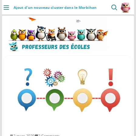
Passer
Ajout d’un nouveau cluster dans le Morbihan
au
DÉCOUVRIR
contenu
Accueil
Se connecter
Actualités
VIE PROFESSIONNELLE
Ressources
Agenda
CRPE
Lectures de livres
Mouvement
2 mars 2020
2 Comments