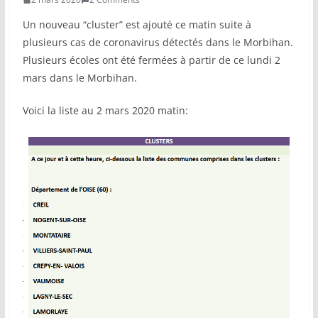
Un nouveau “cluster” est ajouté ce matin suite à
COMMUNAUTÉ
plusieurs cas de coronavirus détectés dans le Morbihan.
Groupes
Plusieurs écoles ont été fermées à partir de ce lundi 2
mars dans le Morbihan.
Forum
Voici la liste au 2 mars 2020 matin:
Réseaux sociaux
Petites annonces
AUTRE
Boutique
Humour
Contact