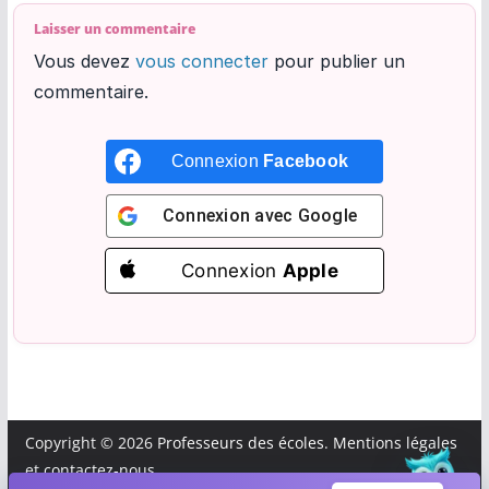
Laisser un commentaire
Vous devez
vous connecter
pour publier un
commentaire.
Connexion
Facebook
Connexion avec
Google
Connexion
Apple
Demande moi quelque chose...
×
Copyright © 2026
Professeurs des écoles
.
Mentions légales
🤞
et
contactez-nous
.