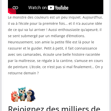
COMMUNAUTÉ
Le monstre des couleurs est un peu inquiet. Aujourd’hui,
Groupes
il va à l’école pour la première fois… et il n’a aucune idée
Forum
de ce qui va lui arriver ! Aussi enthousiaste qu’apeuré, il
se sent submergé par un mélange d’émotions.
Réseaux sociaux
Heureusement, son amie la petite fille est là pour le
rassurer et le guider. Petit à petit, il fait connaissance
Petites annonces
avec ses camarades, écoute une belle histoire racontée
par la maîtresse, se régale à la cantine, s’amuse en cours
AUTRE
de peinture. L’école, ce n’est pas si mal finalement… On y
Boutique
retourne demain ?
Humour
Contact
Rejoignez des milliers de