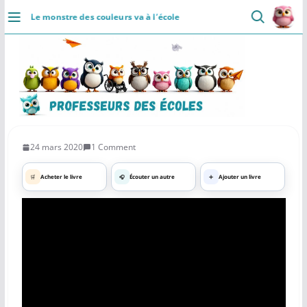
Installer
Passer
Le monstre des couleurs va à l’école
au
DÉCOUVRIR
contenu
Accueil
Se connecter
Actualités
24 mars 2020
1 Comment
VIE PROFESSIONNELLE
🛒
Acheter le livre
🎧
Écouter un autre
➕
Ajouter un livre
Ressources
Agenda
CRPE
Lectures de livres
Mouvement