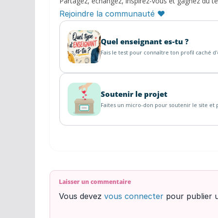
Partagez, échangez, inspirez-vous et gagnez du t
Rejoindre la communauté ♥
Quel enseignant es-tu ?
Fais le test pour connaître ton profil caché d
Soutenir le projet
Faites un micro-don pour soutenir le site et p
Laisser un commentaire
Vous devez
vous connecter
pour publier 