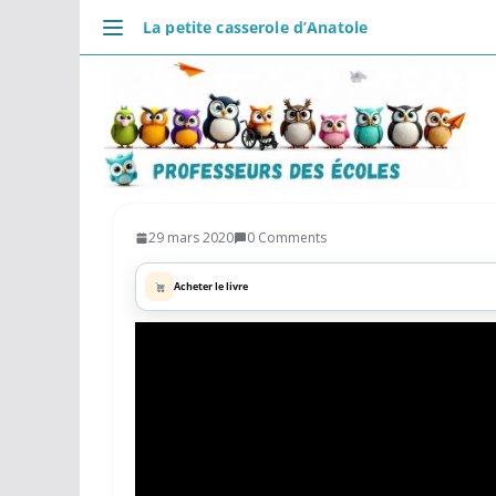
Passer
La petite casserole d’Anatole
au
DÉCOUVRIR
contenu
Accueil
Se connecter
Actualités
VIE PROFESSIONNELLE
Ressources
29 mars 2020
0 Comments
Agenda
Acheter le livre
CRPE
Lectures de livres
Mouvement
COMMUNAUTÉ
Groupes
Forum