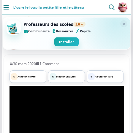
Passer
L’ogre le loup la petite fille et le gâteau
au
DÉCOUVRIR
contenu
×
Professeurs des Ecoles
5.0 ⭐
Accueil
👥
📄
⚡
Communaute
Ressources
Rapide
Se connecter
Installer
Actualités
30 mars 2020
1 Comment
VIE PROFESSIONNELLE
🛒
Acheter le livre
🎧
Écouter un autre
➕
Ajouter un livre
Ressources
Agenda
CRPE
Lectures de livres
Mouvement