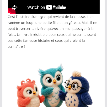
COMMUNAUTÉ
C’est l’histoire d’un ogre qui revient de la chasse. Il en
Groupes
ramène un loup, une petite fille et un gâteau. Mais il ne
Forum
peut traverser la rivière qu’avec un seul passager à la
fois… Un livre irrésistible pour ceux qui ne connaissent
Réseaux sociaux
pas cette fameuse histoire et ceux qui croient la
connaître !
Petites annonces
AUTRE
Boutique
Humour
Contact