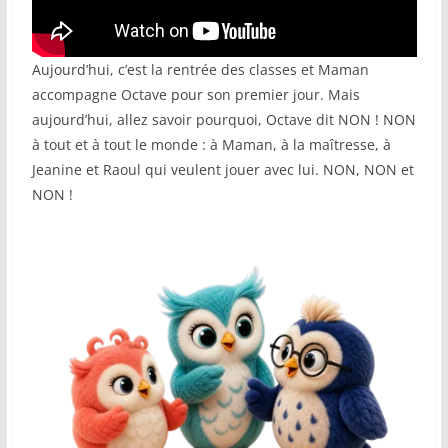
COMMUNAUTÉ
Aujourd’hui, c’est la rentrée des classes et Maman
Groupes
accompagne Octave pour son premier jour. Mais
Forum
aujourd’hui, allez savoir pourquoi, Octave dit NON ! NON
à tout et à tout le monde : à Maman, à la maîtresse, à
Réseaux sociaux
Jeanine et Raoul qui veulent jouer avec lui. NON, NON et
NON !
Petites annonces
AUTRE
Boutique
Humour
Contact