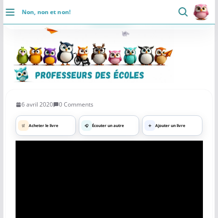
Passer
Non, non et non!
au
DÉCOUVRIR
×
Professeurs des Ecoles
5.0 ⭐
contenu
👥
📄
⚡
Communaute
Ressources
Rapide
Accueil
Installer
Se connecter
Actualités
6 avril 2020
0 Comments
VIE PROFESSIONNELLE
🛒
Acheter le livre
🎧
Écouter un autre
➕
Ajouter un livre
Ressources
Agenda
CRPE
Lectures de livres
Mouvement