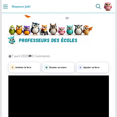
Passer
Noyeux Joël
au
DÉCOUVRIR
contenu
Accueil
Se connecter
Actualités
7 avril 2020
0 Comments
VIE PROFESSIONNELLE
🛒
Acheter le livre
🎧
Écouter un autre
➕
Ajouter un livre
Ressources
Agenda
CRPE
Lectures de livres
Mouvement