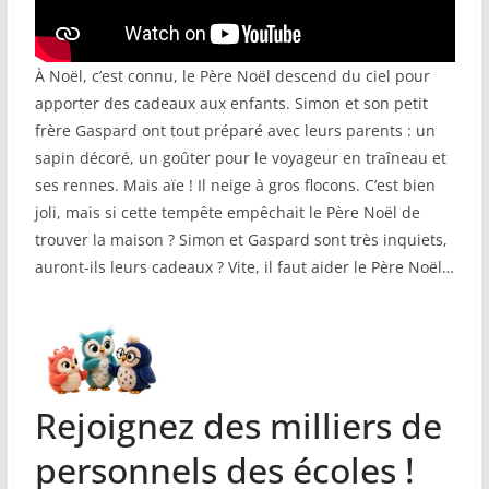
COMMUNAUTÉ
À Noël, c’est connu, le Père Noël descend du ciel pour
Groupes
apporter des cadeaux aux enfants. Simon et son petit
Forum
frère Gaspard ont tout préparé avec leurs parents : un
sapin décoré, un goûter pour le voyageur en traîneau et
Réseaux sociaux
ses rennes. Mais aïe ! Il neige à gros flocons. C’est bien
joli, mais si cette tempête empêchait le Père Noël de
Petites annonces
trouver la maison ? Simon et Gaspard sont très inquiets,
auront-ils leurs cadeaux ? Vite, il faut aider le Père Noël…
AUTRE
Boutique
Humour
Contact
Rejoignez des milliers de
personnels des écoles !