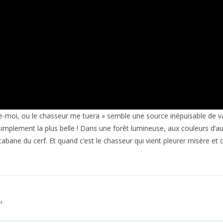
uvre-moi, ou le chasseur me tuera » semble une source inépuisable de 
t simplement la plus belle ! Dans une forêt lumineuse, aux couleurs d’a
cabane du cerf. Et quand c’est le chasseur qui vient pleurer misère et 
t.