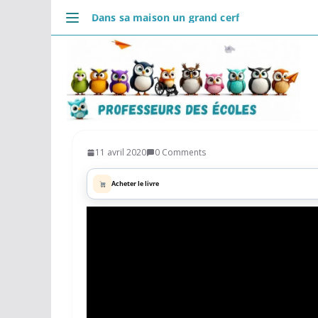
Passer
Dans sa maison un grand cerf
au
DÉCOUVRIR
contenu
Accueil
Se connecter
Actualités
VIE PROFESSIONNELLE
Ressources
11 avril 2020
0 Comments
Agenda
Acheter le livre
CRPE
Lectures de livres
Mouvement
COMMUNAUTÉ
Groupes
Forum