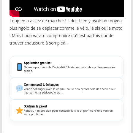
COMMUNAUTÉ
Loup en a assez de marcher ! Il doit bien y avoir un moyen
Groupes
plus rigolo de se déplacer comme le vélo, le ski ou la moto
Forum
! Mais Loup va vite comprendre qu’il est parfois dur de
trouver chaussure à son pied…
Réseaux sociaux
Petites annonces
Application gratuite
Ne manquez rien de l'actualité ! Installez l'app des professeurs des
écoles.
AUTRE
Boutique
Communauté & échanges
Venez échanger avec la communauté des personnels des écoles sur
l'actualité, la pédagogie etc...
Humour
Soutenir le projet
Contact
Faites un micro-don pour soutenir le site et profitez d'une version
sans publicite.