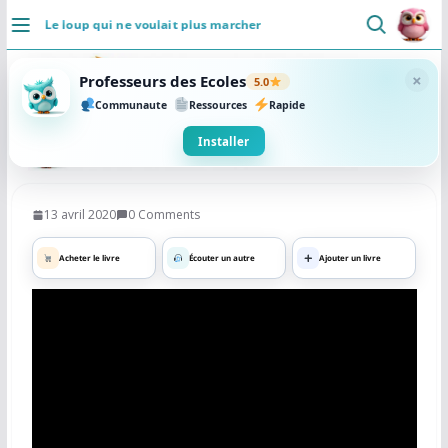
Passer
Le loup qui ne voulait plus marcher
au
DÉCOUVRIR
contenu
×
Professeurs des Ecoles
5.0
Accueil
Communaute
Ressources
Rapide
Se connecter
Installer
Actualités
13 avril 2020
0 Comments
VIE PROFESSIONNELLE
Acheter le livre
Écouter un autre
Ajouter un livre
Ressources
Agenda
CRPE
Lectures de livres
Mouvement