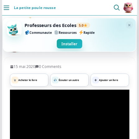
Passer
La petite poule rousse
au
DÉCOUVRIR
contenu
×
Professeurs des Ecoles
5.0
Accueil
Communaute
Ressources
Rapide
Se connecter
Installer
Actualités
15 mai 2020
0 Comments
VIE PROFESSIONNELLE
Acheter le livre
Écouter un autre
Ajouter un livre
Ressources
Agenda
CRPE
Lectures de livres
Mouvement