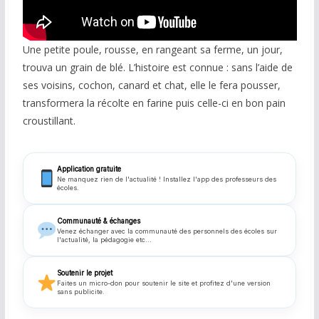
COMMUNAUTÉ
Une petite poule, rousse, en rangeant sa ferme, un jour,
Groupes
trouva un grain de blé. L’histoire est connue : sans l’aide de
Forum
ses voisins, cochon, canard et chat, elle le fera pousser,
transformera la récolte en farine puis celle-ci en bon pain
Réseaux sociaux
croustillant.
Petites annonces
Application gratuite
AUTRE
Ne manquez rien de l'actualité ! Installez l'app des professeurs des
écoles.
Boutique
Communauté & échanges
Venez échanger avec la communauté des personnels des écoles sur
Humour
l'actualité, la pédagogie etc...
Contact
Soutenir le projet
Faites un micro-don pour soutenir le site et profitez d'une version
sans publicite.