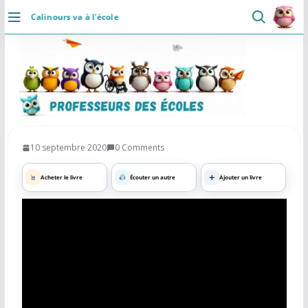
Passer
Calinours va à l’école
au
×
Professeurs des Ecoles
5.0
DÉCOUVRIR
contenu
Communaute
Ressources
Rapide
Accueil
Installer
Se connecter
Actualités
10 septembre 2020
0 Comments
VIE PROFESSIONNELLE
Acheter le livre
Écouter un autre
Ajouter un livre
Ressources
Agenda
CRPE
Lectures de livres
Mouvement