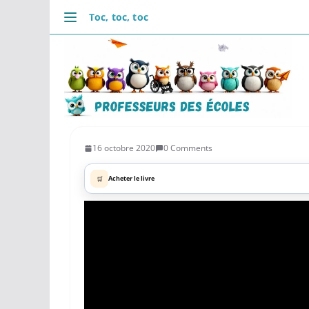
Passer
Toc, toc, toc
au
DÉCOUVRIR
contenu
Accueil
Se connecter
Actualités
VIE PROFESSIONNELLE
Ressources
16 octobre 2020
0 Comments
Agenda
🛒
Acheter le livre
CRPE
Lectures de livres
Mouvement
COMMUNAUTÉ
Groupes
Forum