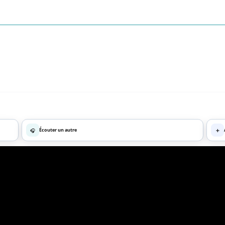
🎧
Écouter un autre
➕