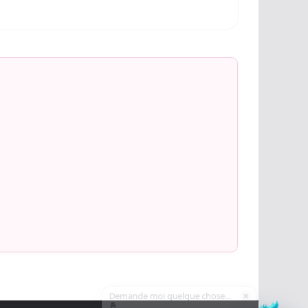
Demande moi quelque chose...
×
🤞