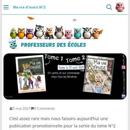
Installer
Passer
Ma vie d’instit N°2
au
DÉCOUVRIR
contenu
Accueil
Se connecter
Actualités
VIE PROFESSIONNELLE
Ressources
Agenda
CRPE
5 mai 2021
0 Comments
Lectures de livres
C’est assez rare mais nous faisons aujourd’hui une
publication promotionnelle pour la sortie du tome N°2
Mouvement