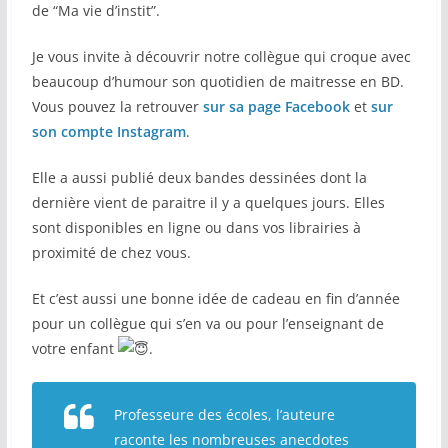
de “Ma vie d’instit”.
COMMUNAUTÉ
Je vous invite à découvrir notre collègue qui croque avec
Groupes
beaucoup d’humour son quotidien de maitresse en BD.
Vous pouvez la retrouver
sur sa page Facebook
et
sur
Forum
son compte Instagram
.
Réseaux sociaux
Elle a aussi publié deux bandes dessinées dont la
Petites annonces
dernière vient de paraitre il y a quelques jours. Elles
sont disponibles en ligne ou dans vos librairies à
AUTRE
proximité de chez vous.
Boutique
Et c’est aussi une bonne idée de cadeau en fin d’année
pour un collègue qui s’en va ou pour l’enseignant de
Humour
votre enfant
.
Contact
Professeure des écoles, l’auteure
raconte les nombreuses anecdotes