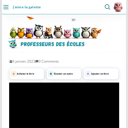
Passer
J’aime la galette
au
DÉCOUVRIR
×
Professeurs des Ecoles
5.0 ⭐
contenu
👥
📄
⚡
Communaute
Ressources
Rapide
Accueil
Installer
Se connecter
Actualités
6 janvier 2023
0 Comments
VIE PROFESSIONNELLE
🛒
Acheter le livre
🎧
Écouter un autre
➕
Ajouter un livre
Ressources
Agenda
CRPE
Lectures de livres
Mouvement