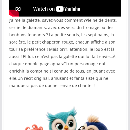
COMMUNAUTÉ
J’aime la galette, savez-vous comment ?Pleine de dents,
Groupes
sertie de diamants, avec des vers, du fromage ou des
Forum
bonbons fondants ? La petite souris, les sept nains, la
sorcière, le petit chaperon rouge, chacun affiche à son
Réseaux sociaux
tour sa préférence ! Mais brrr, attention, le loup est là
aussi ! Et lui, ce n’est pas la galette qui lui fait envie…À
Petites annonces
chaque double page apparaît un personnage qui
enrichit la comptine si connue de tous, en jouant avec
AUTRE
elle.Un récit original, amusant et fantaisiste qui ne
Boutique
manquera pas de donner envie de chanter !
Humour
Contact