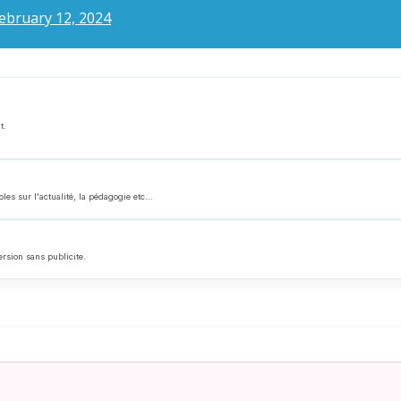
ebruary 12, 2024
t.
 sur l'actualité, la pédagogie etc...
ersion sans publicite.