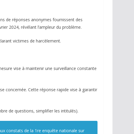
llions de réponses anonymes fournissent des
évrier 2024, révélant l’ampleur du problème.
clarant victimes de harcèlement.
esure vise à maintenir une surveillance constante
sse concernée. Cette réponse rapide vise à garantir
re de questions, simplifier les intitulés).
ux constats de la 1re enquête nationale sur