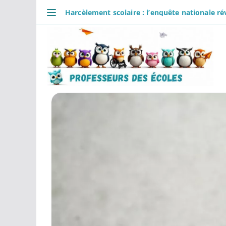
Passer
Harcèlement scolaire : l’enquête nationale ré
au
DÉCOUVRIR
contenu
Accueil
Se connecter
Actualités
VIE PROFESSIONNELLE
Ressources
Agenda
CRPE
Lectures de livres
Mouvement
COMMUNAUTÉ
Groupes
Forum