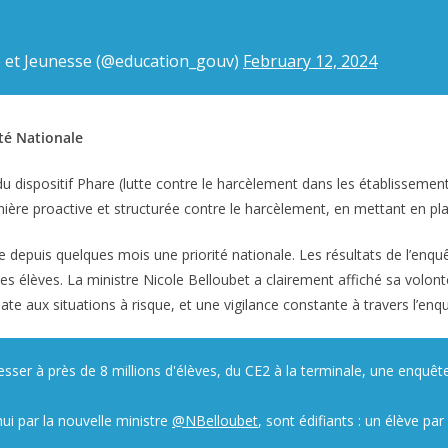
e et Jeunesse (@education_gouv)
February 12, 2024
té Nationale
du dispositif Phare (lutte contre le harcèlement dans les établissemen
nière proactive et structurée contre le harcèlement, en mettant en pla
ue depuis quelques mois une priorité nationale. Les résultats de l’e
des élèves. La ministre Nicole Belloubet a clairement affiché sa volont
e aux situations à risque, et une vigilance constante à travers l’enq
esser à près de 8 millions d'élèves, du CE2 à la terminale, une enquête
ui par la nouvelle ministre
@NBelloubet
, sont édifiants : un élève p