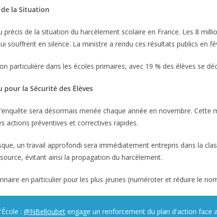
de la Situation
u précis de la situation du harcèlement scolaire en France. Les 8 mi
i souffrent en silence. La ministre a rendu ces résultats publics en f
n particulière dans les écoles primaires, avec 19 % des élèves se dé
pour la Sécurité des Élèves
ue l’enquête sera désormais menée chaque année en novembre. Cette m
s actions préventives et correctives rapides.
risque, un travail approfondi sera immédiatement entrepris dans la cla
a source, évitant ainsi la propagation du harcèlement.
nnaire en particulier pour les plus jeunes (numéroter et réduire le nomb
'École :
@NBelloubet
engage un renforcement du plan d'action face a