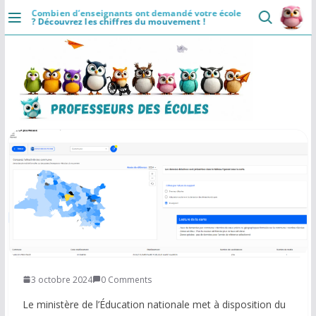
Passer
Combien d’enseignants ont demandé votre école
Installer
? Découvrez les chiffres du mouvement !
au
DÉCOUVRIR
contenu
Accueil
Se connecter
Actualités
VIE PROFESSIONNELLE
Ressources
Agenda
CRPE
Lectures de livres
3 octobre 2024
0 Comments
Le ministère de l’Éducation nationale met à disposition du
Mouvement