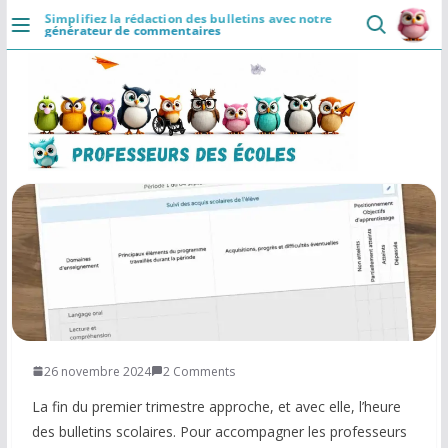
Passer
Simplifiez la rédaction des bulletins avec notre
générateur de commentaires
au
DÉCOUVRIR
×
contenu
Professeurs des Ecoles
5.0 ⭐
👥
📄
⚡
Communaute
Ressources
Rapide
Accueil
Installer
Se connecter
Actualités
VIE PROFESSIONNELLE
Ressources
Agenda
CRPE
26 novembre 2024
2 Comments
Lectures de livres
La fin du premier trimestre approche, et avec elle, l’heure
des bulletins scolaires. Pour accompagner les professeurs
Mouvement