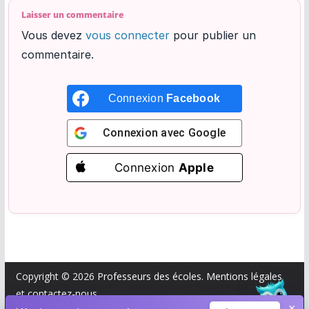
Laisser un commentaire
Vous devez
vous connecter
pour publier un
commentaire.
Connexion
Facebook
Connexion avec
Google
Connexion
Apple
×
Demande moi quelque chose...
Copyright © 2026
Professeurs des écoles
.
Mentions légales
🤞
et
contactez-nous
.
×