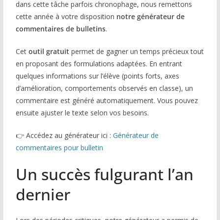
dans cette tâche parfois chronophage, nous remettons
cette année à votre disposition
notre générateur de
COMMUNAUTÉ
commentaires de bulletins
.
Groupes
Cet
outil gratuit
permet de gagner un temps précieux tout
Forum
en proposant des formulations adaptées. En entrant
quelques informations sur l’élève (points forts, axes
Réseaux sociaux
d’amélioration, comportements observés en classe), un
Petites annonces
commentaire est généré automatiquement. Vous pouvez
ensuite ajuster le texte selon vos besoins.
AUTRE
👉 Accédez au générateur ici :
Générateur de
Boutique
commentaires pour bulletin
Humour
Un succès fulgurant l’an
Contact
dernier