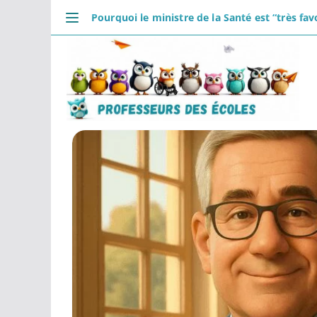
Passer
Pourquoi le ministre de la Santé est “très favo
au
DÉCOUVRIR
contenu
Accueil
Se connecter
Actualités
VIE PROFESSIONNELLE
Ressources
Agenda
CRPE
Lectures de livres
Mouvement
COMMUNAUTÉ
Groupes
Forum