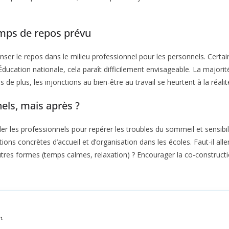
emps de repos prévu
penser le repos dans le milieu professionnel pour les personnels. Cer
’Éducation nationale, cela paraît difficilement envisageable. La majori
de plus, les injonctions au bien-être au travail se heurtent à la réalit
els, mais après ?
r les professionnels pour repérer les troubles du sommeil et sensibil
itions concrètes d’accueil et d’organisation dans les écoles. Faut-il al
utres formes (temps calmes, relaxation) ? Encourager la co-constructio
t.