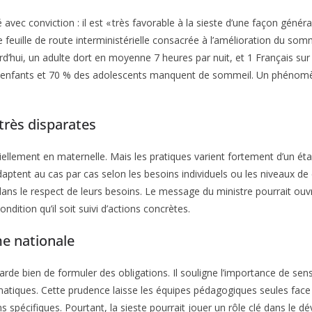
 avec conviction : il est « très favorable à la sieste d’une façon généra
une feuille de route interministérielle consacrée à l’amélioration du som
hui, un adulte dort en moyenne 7 heures par nuit, et 1 Français sur 5
es enfants et 70 % des adolescents manquent de sommeil. Un phéno
 très disparates
entiellement en maternelle. Mais les pratiques varient fortement d’un é
daptent au cas par cas selon les besoins individuels ou les niveaux de
ns le respect de leurs besoins. Le message du ministre pourrait ouvrir
ndition qu’il soit suivi d’actions concrètes.
e nationale
de bien de formuler des obligations. Il souligne l’importance de sensi
matiques. Cette prudence laisse les équipes pédagogiques seules face 
 spécifiques. Pourtant, la sieste pourrait jouer un rôle clé dans le dé