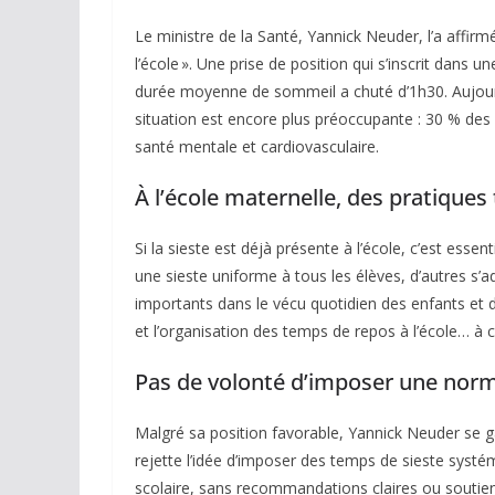
Le ministre de la Santé, Yannick Neuder, l’a affirmé
l’école ». Une prise de position qui s’inscrit dans 
durée moyenne de sommeil a chuté d’1h30. Aujourd’
situation est encore plus préoccupante : 30 % d
santé mentale et cardiovasculaire.
À l’école maternelle, des pratiques
Si la sieste est déjà présente à l’école, c’est ess
une sieste uniforme à tous les élèves, d’autres s’a
importants dans le vécu quotidien des enfants et da
et l’organisation des temps de repos à l’école… à co
Pas de volonté d’imposer une norm
Malgré sa position favorable, Yannick Neuder se gar
rejette l’idée d’imposer des temps de sieste systé
scolaire, sans recommandations claires ou soutiens