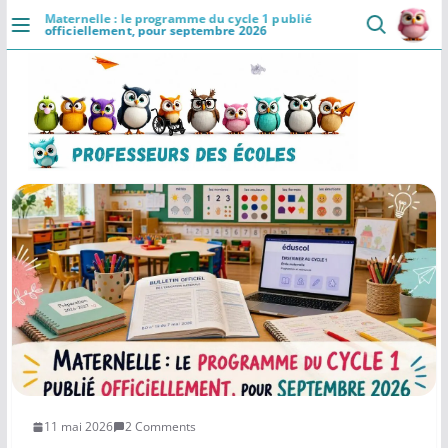
Passer
Maternelle : le programme du cycle 1 publié
×
Professeurs des Ecoles
officiellement, pour septembre 2026
5.0 ⭐
au
👥
📄
⚡
Communaute
Ressources
Rapide
DÉCOUVRIR
contenu
Installer
Accueil
Se connecter
Actualités
VIE PROFESSIONNELLE
Ressources
Agenda
CRPE
Lectures de livres
11 mai 2026
2 Comments
Mouvement