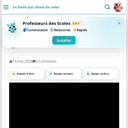
Passer
Le Dodo qui rêvait de voler
au
DÉCOUVRIR
contenu
×
Professeurs des Ecoles
5.0
Accueil
Communaute
Ressources
Rapide
Se connecter
Installer
Actualités
16 mai 2026
0 Comments
VIE PROFESSIONNELLE
Acheter le livre
Écouter un autre
Ajouter un livre
Ressources
Agenda
CRPE
Lectures de livres
Mouvement