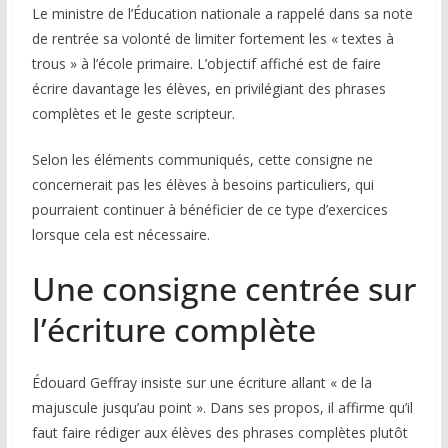
Le ministre de l’Éducation nationale a rappelé dans sa note
COMMUNAUTÉ
de rentrée sa volonté de limiter fortement les « textes à
trous » à l’école primaire. L’objectif affiché est de faire
Groupes
écrire davantage les élèves, en privilégiant des phrases
complètes et le geste scripteur.
Forum
Réseaux sociaux
Selon les éléments communiqués, cette consigne ne
concernerait pas les élèves à besoins particuliers, qui
Petites annonces
pourraient continuer à bénéficier de ce type d’exercices
lorsque cela est nécessaire.
AUTRE
Une consigne centrée sur
Boutique
l’écriture complète
Humour
Contact
Édouard Geffray insiste sur une écriture allant « de la
majuscule jusqu’au point ». Dans ses propos, il affirme qu’il
faut faire rédiger aux élèves des phrases complètes plutôt