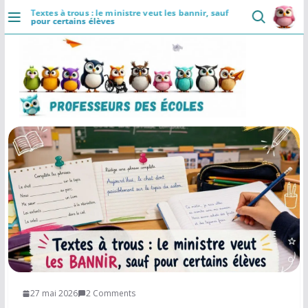
Passer
Textes à trous : le ministre veut les bannir, sauf
pour certains élèves
au
DÉCOUVRIR
contenu
×
Professeurs des Ecoles
5.0
Accueil
Communaute
Ressources
Rapide
Installer
Se connecter
Actualités
VIE PROFESSIONNELLE
Ressources
Agenda
CRPE
Lectures de livres
27 mai 2026
2 Comments
Mouvement