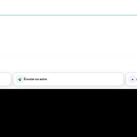
🎧
Écouter un autre
➕