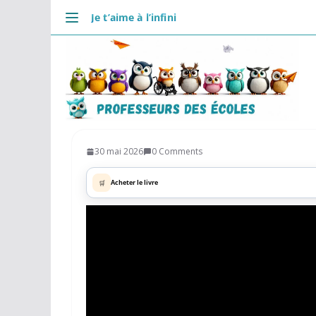
Passer
Je t’aime à l’infini
au
DÉCOUVRIR
contenu
Accueil
Se connecter
Actualités
VIE PROFESSIONNELLE
Ressources
30 mai 2026
0 Comments
Agenda
🛒
Acheter le livre
CRPE
Lectures de livres
Mouvement
COMMUNAUTÉ
Groupes
Forum