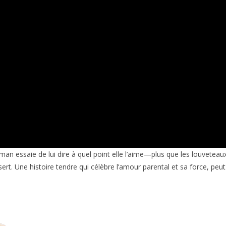
 maman essaie de lui dire à quel point elle l’aime—plus que les louvete
ert. Une histoire tendre qui célèbre l’amour parental et sa force, pe