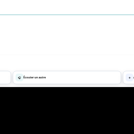
🎧
Écouter un autre
➕