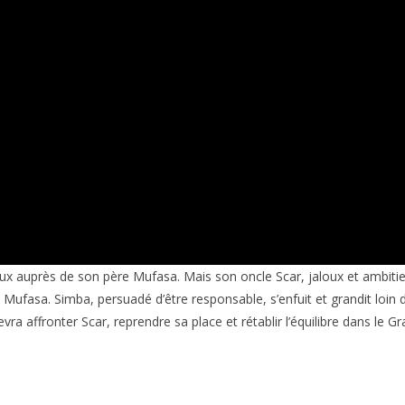
ureux auprès de son père Mufasa. Mais son oncle Scar, jaloux et ambiti
Mufasa. Simba, persuadé d’être responsable, s’enfuit et grandit loin d
vra affronter Scar, reprendre sa place et rétablir l’équilibre dans le Gr