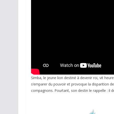
Réseaux sociaux
Petites annonces
AUTRE
Boutique
Humour
Contact
Simba, le jeune lion destiné à devenir roi, vit he
s’emparer du pouvoir et provoque la disparition de 
compagnons. Pourtant, son destin le rappelle : il de