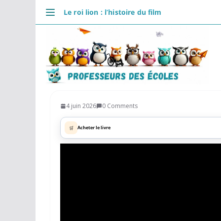
Passer
Le roi lion : l’histoire du film
au
DÉCOUVRIR
contenu
Accueil
Se connecter
Actualités
VIE PROFESSIONNELLE
Ressources
4 juin 2026
0 Comments
Agenda
🛒
Acheter le livre
CRPE
Lectures de livres
Mouvement
COMMUNAUTÉ
Groupes
Forum