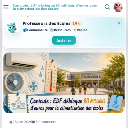
Passer
Canicule : EDF débloque 80 millions d’euros pour
la climatisation des écoles
au
DÉCOUVRIR
contenu
×
Professeurs des Ecoles
5.0
Accueil
Communaute
Ressources
Rapide
Se connecter
Installer
Actualités
VIE PROFESSIONNELLE
Ressources
Agenda
CRPE
Lectures de livres
26 juin 2026
6 Comments
Mouvement