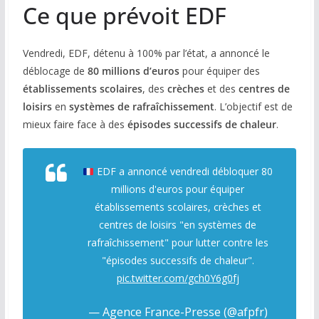
Ce que prévoit EDF
COMMUNAUTÉ
Vendredi, EDF, détenu à 100% par l’état, a annoncé le
Groupes
déblocage de
80 millions d’euros
pour équiper des
Forum
établissements scolaires
, des
crèches
et des
centres de
loisirs
en
systèmes de rafraîchissement
. L’objectif est de
Réseaux sociaux
mieux faire face à des
épisodes successifs de chaleur
.
Petites annonces
EDF a annoncé vendredi débloquer 80
AUTRE
millions d'euros pour équiper
Boutique
établissements scolaires, crèches et
centres de loisirs "en systèmes de
Humour
rafraîchissement" pour lutter contre les
"épisodes successifs de chaleur".
Contact
pic.twitter.com/gch0Y6g0fj
— Agence France-Presse (@afpfr)