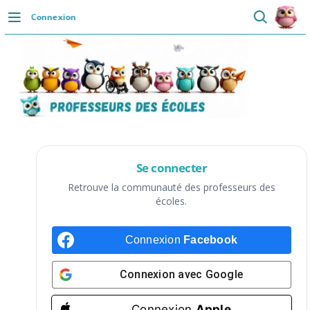
Passer
Connexion
au
DÉCOUVRIR
contenu
Accueil
Se connecter
Actualités
VIE PROFESSIONNELLE
Se connecter
Ressources
Retrouve la communauté des professeurs des
écoles.
Agenda
Connexion
Facebook
CRPE
Lectures de livres
Connexion avec
Google
Mouvement
Connexion
Apple