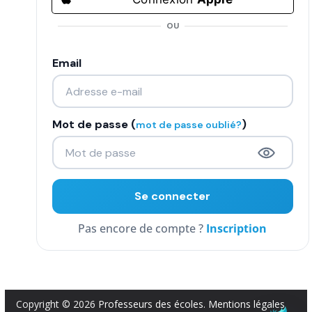
COMMUNAUTÉ
OU
Groupes
Email
Forum
Réseaux sociaux
Mot de passe (
)
mot de passe oublié?
Petites annonces
AUTRE
Boutique
Inscription
Humour
Contact
Copyright © 2026
Professeurs des écoles
.
Mentions légales