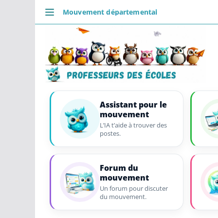
Passer
Mouvement départemental
au
DÉCOUVRIR
contenu
Accueil
Se connecter
Actualités
VIE PROFESSIONNELLE
Ressources
Assistant pour le
mouvement
Agenda
L’IA t’aide à trouver des
CRPE
postes.
Lectures de livres
Mouvement
Forum du
mouvement
COMMUNAUTÉ
Un forum pour discuter
Groupes
du mouvement.
Forum