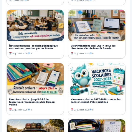
Îlots permanents : ce choix pédagogique
Discriminations anti-LGBT+ : tous les
est remis en question par les études
directeurs d’école bientôt formés
28 juillet 2026
10
26 juillet 2026
0
Rentrée scolaire : jusqu’à 26 € de
Vacances scolaires 2027-2028 : toutes les
fournitures remboursées chez Bureau
dates viennent d’être publiées
Vallée
23 juillet 2026
6
23 juillet 2026
8