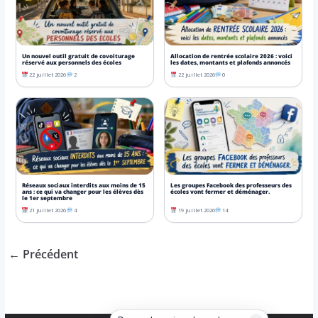
Un nouvel outil gratuit de covoiturage
Allocation de rentrée scolaire 2026 : voici
réservé aux personnels des écoles
les dates, montants et plafonds annoncés
22 juillet 2026
2
22 juillet 2026
0
Réseaux sociaux interdits aux moins de 15
Les groupes Facebook des professeurs des
ans : ce qui va changer pour les élèves dès
écoles vont fermer et déménager.
le 1er septembre
21 juillet 2026
4
19 juillet 2026
14
← Précédent