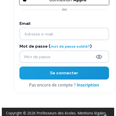
COMMUNAUTÉ
OU
Groupes
Email
Forum
Réseaux sociaux
Mot de passe (
)
mot de passe oublié?
Petites annonces
AUTRE
Boutique
Inscription
Humour
Contact
Copyright © 2026
Professeurs des écoles
.
Mentions légales