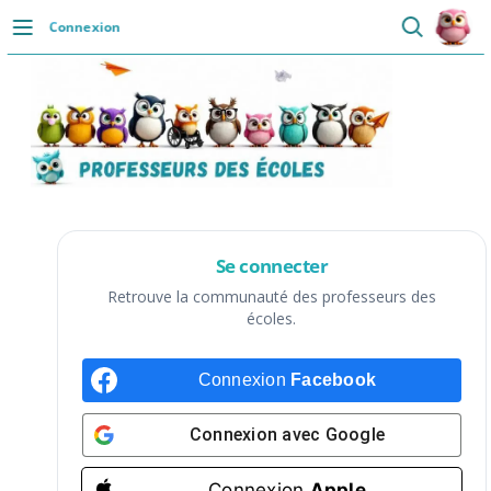
Passer
Connexion
au
DÉCOUVRIR
contenu
Accueil
Se connecter
Actualités
VIE PROFESSIONNELLE
Se connecter
Ressources
Retrouve la communauté des professeurs des
écoles.
Agenda
Connexion
Facebook
CRPE
Lectures de livres
Connexion avec
Google
Mouvement
Connexion
Apple