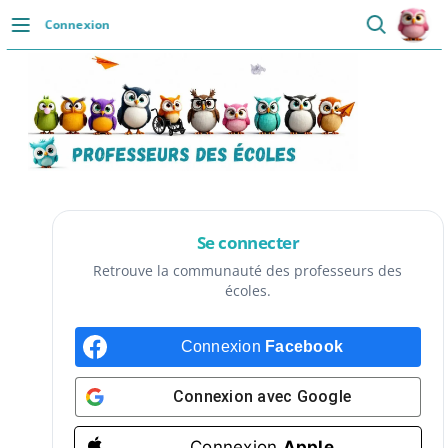
Passer
Connexion
au
DÉCOUVRIR
contenu
Accueil
Se connecter
Actualités
VIE PROFESSIONNELLE
Se connecter
Ressources
Retrouve la communauté des professeurs des
écoles.
Agenda
Connexion
Facebook
CRPE
Lectures de livres
Connexion avec
Google
Mouvement
Connexion
Apple