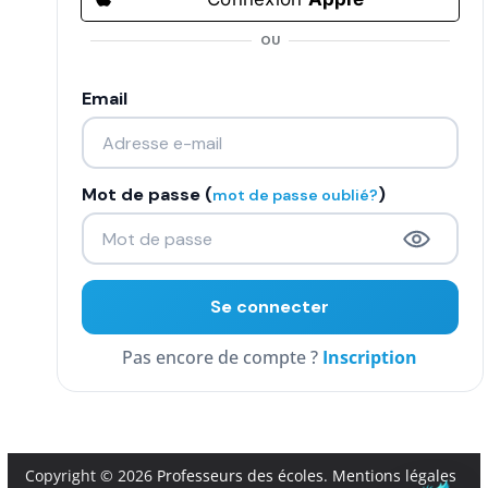
COMMUNAUTÉ
OU
Groupes
Email
Forum
Réseaux sociaux
Mot de passe (
)
mot de passe oublié?
Petites annonces
AUTRE
Boutique
Inscription
Humour
Contact
Copyright © 2026
Professeurs des écoles
.
Mentions légales