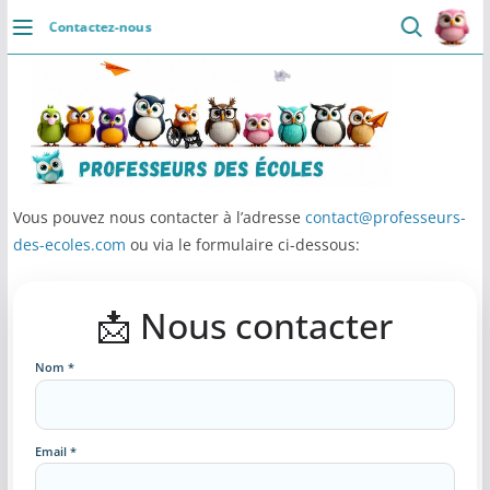
Contactez-nous
DÉCOUVRIR
Accueil
Se connecter
Actualités
Vous pouvez nous contacter à l’adresse
contact@professeurs-
des-ecoles.com
ou via le formulaire ci-dessous:
VIE PROFESSIONNELLE
Ressources
📩 Nous contacter
Agenda
Nom *
CRPE
Lectures de livres
Email *
Mouvement