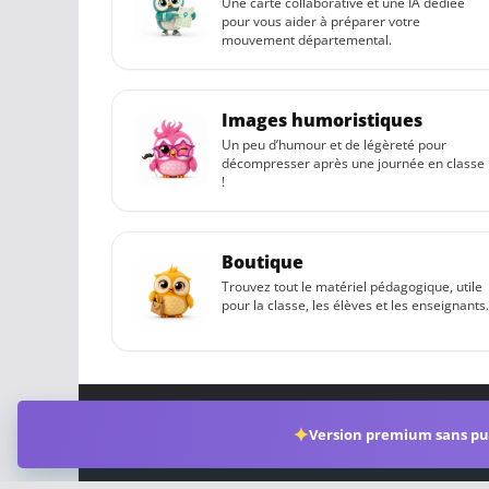
Une carte collaborative et une IA dédiée
pour vous aider à préparer votre
mouvement départemental.
Images humoristiques
Un peu d’humour et de légèreté pour
décompresser après une journée en classe
!
Boutique
Trouvez tout le matériel pédagogique, utile
pour la classe, les élèves et les enseignants.
Copyright © 2026
Professeurs des écoles
.
Mentions
✦
Version premium sans pub