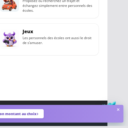
Proposez ou recherchez un trajet et
échangez simplement entre personnels des
écoles.
Jeux
Les personnels des écoles ont aussi le droit
de s’amuser.
×
don montant au choix