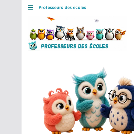
Professeurs des écoles
DÉCOUVRIR
Accueil
Se connecter
Actualités
VIE PROFESSIONNELLE
Ressources
Agenda
CRPE
Lectures de livres
Mouvement
COMMUNAUTÉ
Groupes
Forum