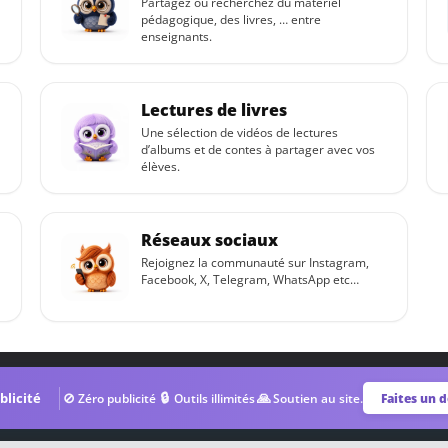
Partagez ou recherchez du matériel
pédagogique, des livres, … entre
enseignants.
Lectures de livres
Une sélection de vidéos de lectures
d’albums et de contes à partager avec vos
élèves.
Réseaux sociaux
Rejoignez la communauté sur Instagram,
Facebook, X, Telegram, WhatsApp etc…
 légales
et
contactez-nous
.
⊘
🔒
🙏
licité
Zéro publicité
Outils illimités
Soutien au site.
Faites un 