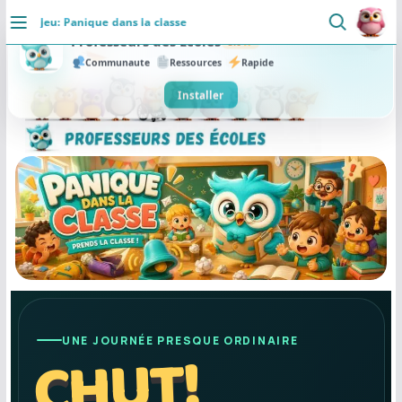
Passer
Jeu: Panique dans la classe
au
DÉCOUVRIR
contenu
×
Professeurs des Ecoles
5.0
Accueil
Communaute
Ressources
Rapide
Se connecter
Installer
Actualités
VIE PROFESSIONNELLE
Ressources
Agenda
CRPE
Lectures de livres
Mouvement