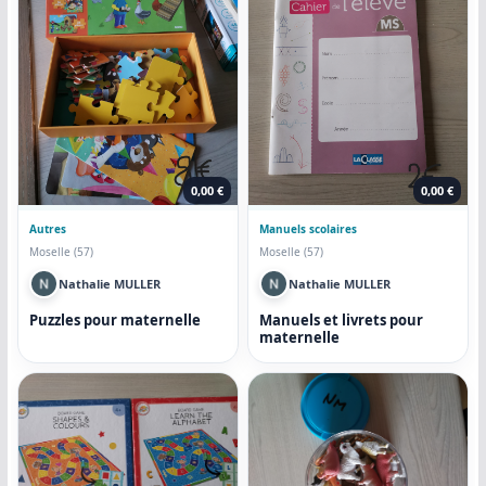
COMMUNAUTÉ
Groupes
Forum
Réseaux sociaux
Petites annonces
AUTRE
Boutique
Humour
Contact