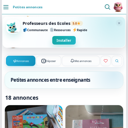
Petites annonces
DÉCOUVRIR
×
Professeurs des Ecoles
5.0
Accueil
Communaute
Ressources
Rapide
Se connecter
Installer
Actualités
VIE PROFESSIONNELLE
Ressources
Agenda
CRPE
Lectures de livres
Mouvement