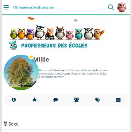
Passer
Utilisateur/utilisatrice
au
DÉCOUVRIR
contenu
Accueil
Se connecter
Actualités
Millie
VIE PROFESSIONNELLE
Maman x8 fille et sœur d'instit ce métier coule dans mes
veines et dans mon cœur. Il est temps que je me réalise
professionnellement !
Ressources
Agenda
CRPE
Lectures de livres
⚧️ Sexe
Mouvement