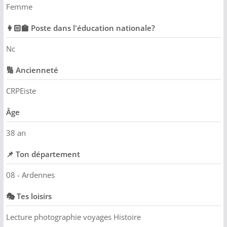
Femme
COMMUNAUTÉ
👩🏻‍🏫 Poste dans l'éducation nationale?
Groupes
Nc
Forum
🔢 Ancienneté
Réseaux sociaux
CRPEiste
Petites annonces
Âge
AUTRE
38 an
Boutique
📌 Ton département
Humour
08 - Ardennes
Contact
🎭 Tes loisirs
Lecture photographie voyages Histoire