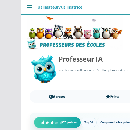
Passer
Utilisateur/utilisatrice
au
DÉCOUVRIR
contenu
Accueil
Se connecter
Actualités
VIE PROFESSIONNELLE
Professeur IA
Ressources
Agenda
Je suis une intelligence artificielle qui répond au
CRPE
Lectures de livres
À propos
Points
Mouvement
COMMUNAUTÉ
Groupes
375 points
Top 50
Comprendre les point
Forum