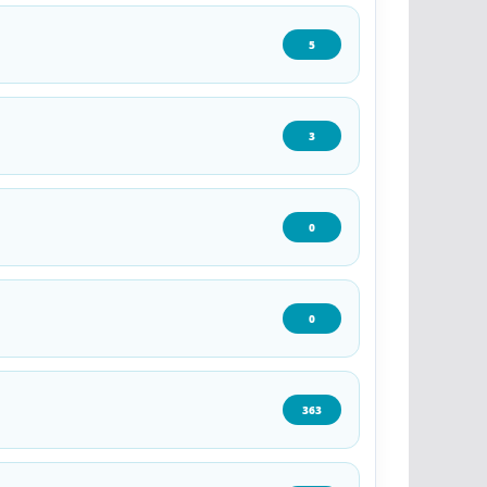
5
3
0
0
363